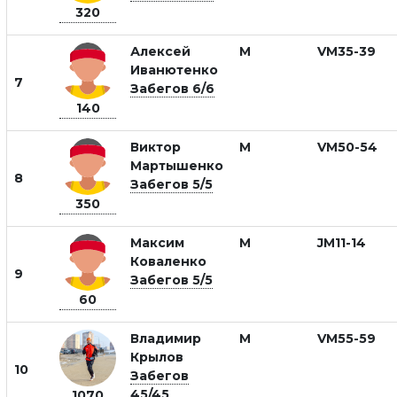
320
Алексей
М
VM35-39
Иванютенко
7
Забегов 6/6
140
Виктор
М
VM50-54
Мартышенко
8
Забегов 5/5
350
Максим
М
JM11-14
Коваленко
9
Забегов 5/5
60
Владимир
М
VM55-59
Крылов
10
Забегов
45/45
1070