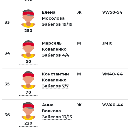
Елена
Ж
VW50-54
Мосолова
33
Забегов 19/19
250
Марсель
М
JM10
Коваленко
34
Забегов 4/4
50
Константин
М
VM40-44
Коваленко
35
Забегов 7/7
70
Анна
Ж
VW40-44
Волкова
36
Забегов 13/13
220