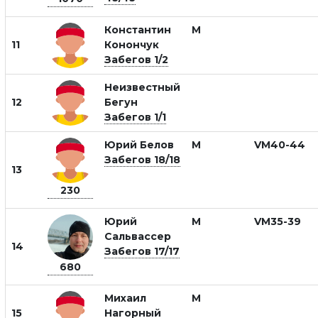
Константин
М
11
Конончук
Забегов 1/2
Неизвестный
12
Бегун
Забегов 1/1
Юрий Белов
М
VM40-44
Забегов 18/18
13
230
Юрий
М
VM35-39
Сальвассер
14
Забегов 17/17
680
Михаил
М
15
Нагорный