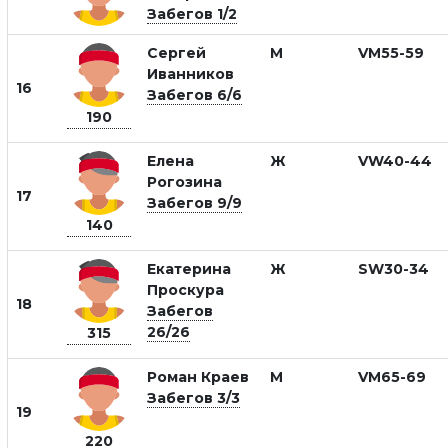
Забегов 1/2
Сергей
М
VM55-59
Иванников
16
Забегов 6/6
190
Елена
Ж
VW40-44
Рогозина
17
Забегов 9/9
140
Екатерина
Ж
SW30-34
Проскура
18
Забегов
26/26
315
Роман Краев
М
VM65-69
Забегов 3/3
19
220