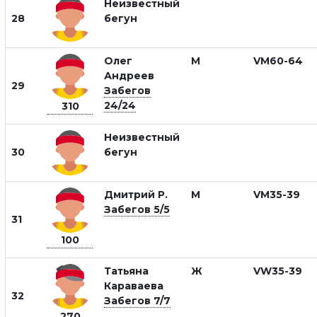
Неизвестный
28
бегун
Олег
М
VM60-64
Андреев
29
Забегов
24/24
310
Неизвестный
30
бегун
Дмитрий Р.
М
VM35-39
Забегов 5/5
31
100
Татьяна
Ж
VW35-39
Караваева
32
Забегов 7/7
270