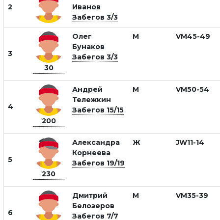
2
Иванов
Забегов 3/3
Олег
М
VM45-49
Бунаков
3
Забегов 3/3
30
Андрей
М
VM50-54
Тележкин
4
Забегов 15/15
200
Александра
Ж
JW11-14
Корнеева
5
Забегов 19/19
230
Дмитрий
М
VM35-39
Белозеров
6
Забегов 7/7