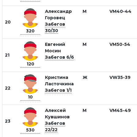
Александр
М
VM40-44
Горовец
20
Забегов
30/30
320
Евгений
М
VM50-54
Мосин
21
Забегов 6/6
120
Кристина
Ж
VW35-39
Ласточкина
22
Забегов 1/1
10
Алексей
М
VM45-49
Кувшинов
23
Забегов
22/22
530