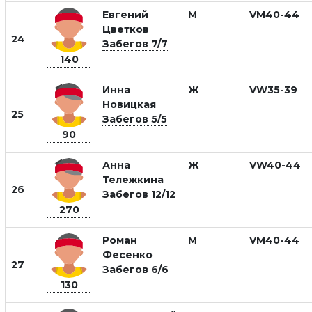
Евгений
М
VM40-44
Цветков
24
Забегов 7/7
140
Инна
Ж
VW35-39
Новицкая
25
Забегов 5/5
90
Анна
Ж
VW40-44
Тележкина
26
Забегов 12/12
270
Роман
М
VM40-44
Фесенко
27
Забегов 6/6
130