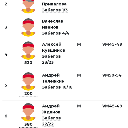
2
Привалова
Забегов 1/3
Вячеслав
3
Иванов
Забегов 4/4
Алексей
М
VM45-49
Кувшинов
4
Забегов
23/23
530
Андрей
М
VM50-54
Тележкин
5
Забегов 16/16
200
Андрей
М
VM45-49
Жданов
6
Забегов
22/22
380