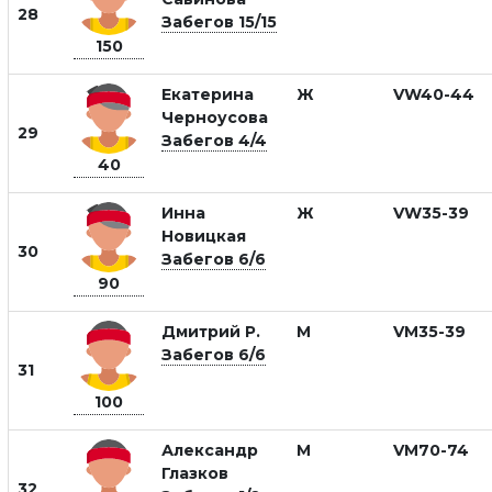
28
Забегов 15/15
150
Екатерина
Ж
VW40-44
Черноусова
29
Забегов 4/4
40
Инна
Ж
VW35-39
Новицкая
30
Забегов 6/6
90
Дмитрий Р.
М
VM35-39
Забегов 6/6
31
100
Александр
М
VM70-74
Глазков
32