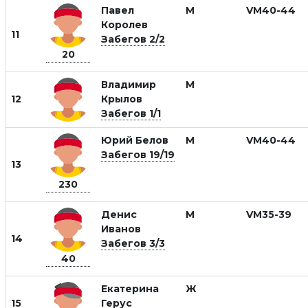
Павел
М
VM40-44
Королев
11
Забегов 2/2
20
Владимир
М
12
Крылов
Забегов 1/1
Юрий Белов
М
VM40-44
Забегов 19/19
13
230
Денис
М
VM35-39
Иванов
14
Забегов 3/3
40
Екатерина
Ж
15
Герус