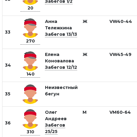
Забегов 1/2
20
Анна
Ж
VW40-44
Тележкина
33
Забегов 13/13
270
Елена
Ж
VW45-49
Коновалова
34
Забегов 12/12
140
Неизвестный
35
бегун
Олег
М
VM60-64
Андреев
36
Забегов
25/25
310