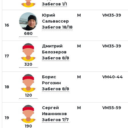
Забегов 1/1
Юрий
М
VM35-39
Сальвассер
16
Забегов 18/18
680
Дмитрий
М
VM35-39
Белозеров
17
Забегов 8/8
320
Борис
М
VM40-44
Рогозин
18
Забегов 8/8
120
Сергей
М
VM55-59
Иванников
19
Забегов 7/7
190