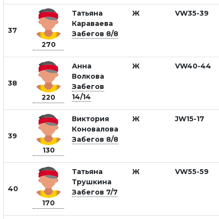
Татьяна
Ж
VW35-39
Караваева
37
Забегов 8/8
270
Анна
Ж
VW40-44
Волкова
38
Забегов
14/14
220
Виктория
Ж
JW15-17
Коновалова
39
Забегов 8/8
130
Татьяна
Ж
VW55-59
Трушкина
40
Забегов 7/7
170