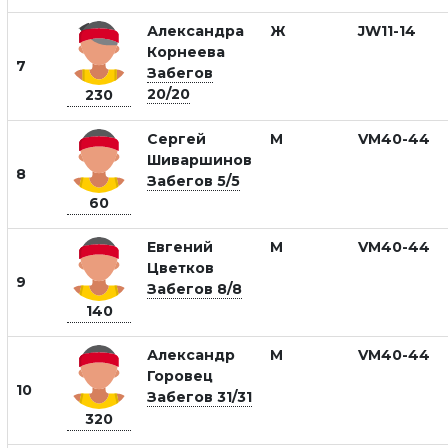
Александра
Ж
JW11-14
Корнеева
7
Забегов
20/20
230
Сергей
М
VM40-44
Шиваршинов
8
Забегов 5/5
60
Евгений
М
VM40-44
Цветков
9
Забегов 8/8
140
Александр
М
VM40-44
Горовец
10
Забегов 31/31
320