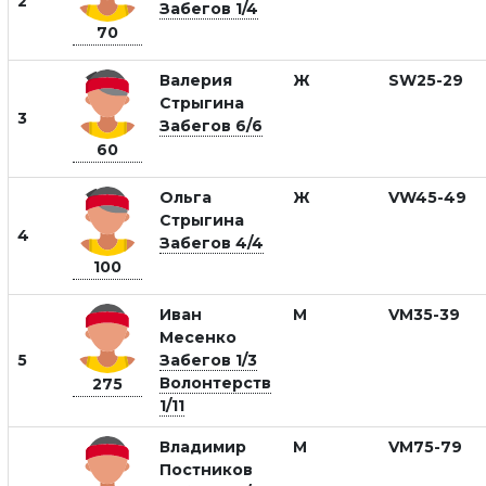
2
Забегов 1/4
70
Валерия
Ж
SW25-29
Стрыгина
3
Забегов 6/6
60
Ольга
Ж
VW45-49
Стрыгина
4
Забегов 4/4
100
Иван
М
VM35-39
Месенко
5
Забегов 1/3
Волонтерств
275
1/11
Владимир
М
VM75-79
Постников