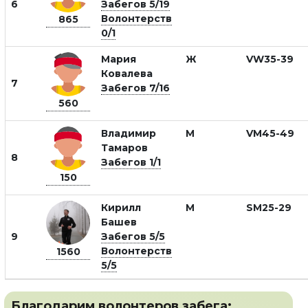
6
Забегов 5/19
Волонтерств
865
0/1
Мария
Ж
VW35-39
Ковалева
7
Забегов 7/16
560
Владимир
М
VM45-49
Тамаров
8
Забегов 1/1
150
Кирилл
М
SM25-29
Башев
9
Забегов 5/5
Волонтерств
1560
5/5
Благодарим волонтеров забега: