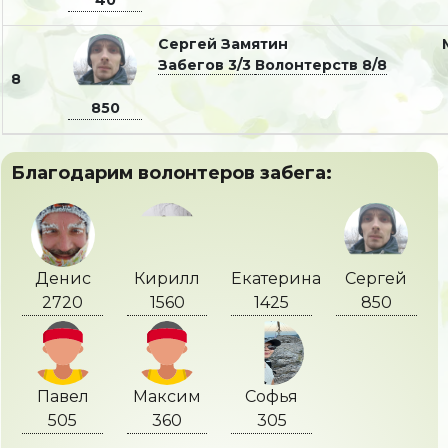
40
Сергей Замятин
Забегов 3/3
Волонтерств 8/8
8
850
Благодарим волонтеров забега:
Денис
Кирилл
Екатерина
Сергей
2720
1560
1425
850
Павел
Максим
Софья
505
360
305