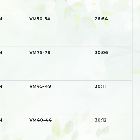
М
VM50-54
26:54
М
VM75-79
30:06
М
VM45-49
30:11
М
VM40-44
30:12