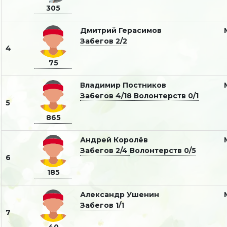
305
Дмитрий Герасимов
Забегов 2/2
4
75
Владимир Постников
Забегов 4/18
Волонтерств 0/1
5
865
Андрей Королёв
Забегов 2/4
Волонтерств 0/5
6
185
Александр Ушенин
Забегов 1/1
7