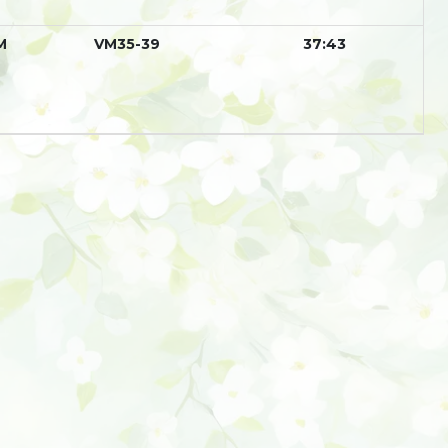
М
VM35-39
37:43