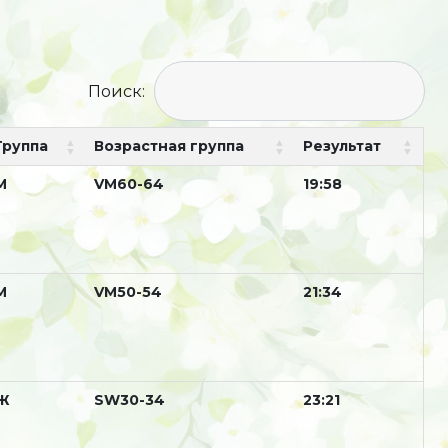
Поиск:
Группа
Возрастная группа
Результат
М
VM60-64
19:58
М
VM50-54
21:34
Ж
SW30-34
23:21