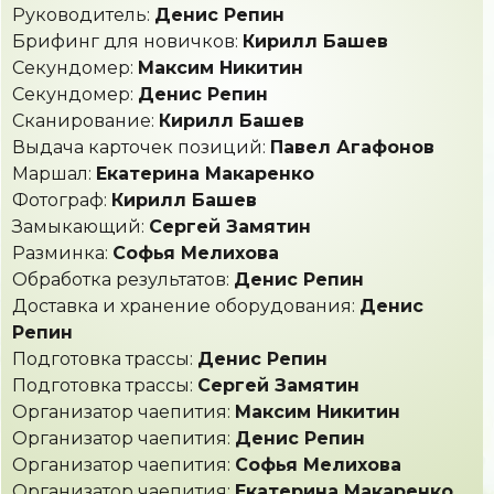
Руководитель:
Денис Репин
Брифинг для новичков:
Кирилл Башев
Секундомер:
Максим Никитин
Секундомер:
Денис Репин
Сканирование:
Кирилл Башев
Выдача карточек позиций:
Павел Агафонов
Маршал:
Екатерина Макаренко
Фотограф:
Кирилл Башев
Замыкающий:
Сергей Замятин
Разминка:
Софья Мелихова
Обработка результатов:
Денис Репин
Доставка и хранение оборудования:
Денис
Репин
Подготовка трассы:
Денис Репин
Подготовка трассы:
Сергей Замятин
Организатор чаепития:
Максим Никитин
Организатор чаепития:
Денис Репин
Организатор чаепития:
Софья Мелихова
Организатор чаепития:
Екатерина Макаренко