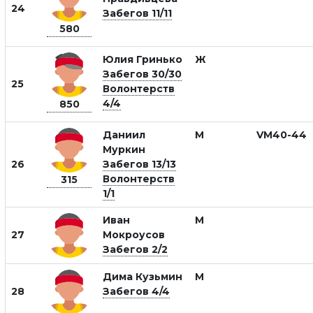
24
Забегов 11/11
580
Юлия Гринько
Ж
Забегов 30/30
25
Волонтерств
4/4
850
Даниил
М
VM40-44
Муркин
26
Забегов 13/13
Волонтерств
315
1/1
Иван
М
27
Мокроусов
Забегов 2/2
Дима Кузьмин
М
28
Забегов 4/4