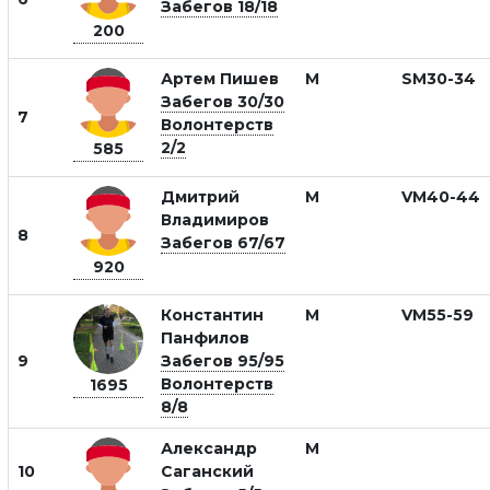
Забегов 18/18
200
Артем Пишев
М
SM30-34
Забегов 30/30
7
Волонтерств
2/2
585
Дмитрий
М
VM40-44
Владимиров
8
Забегов 67/67
920
Константин
М
VM55-59
Панфилов
9
Забегов 95/95
Волонтерств
1695
8/8
Александр
М
10
Саганский