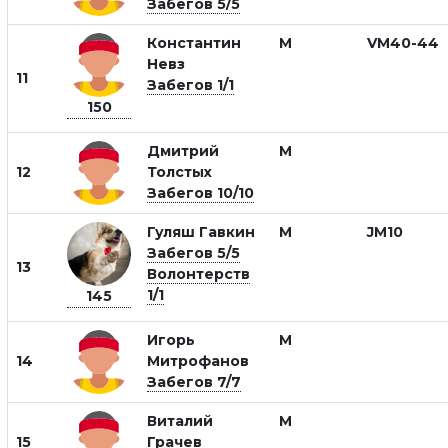
Забегов 5/5
Константин
М
VM40-44
Невз
11
Забегов 1/1
150
Дмитрий
М
12
Толстых
Забегов 10/10
Гуляш Гавкин
М
JM10
Забегов 5/5
13
Волонтерств
1/1
145
Игорь
М
14
Митрофанов
Забегов 7/7
Виталий
М
15
Грачев