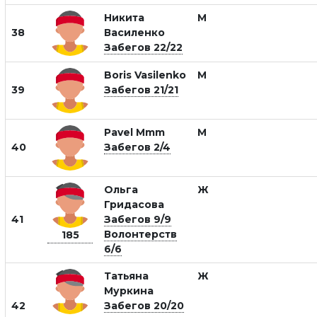
Никита
М
38
Василенко
Забегов 22/22
Boris Vasilenko
М
39
Забегов 21/21
Pavel Mmm
М
40
Забегов 2/4
Ольга
Ж
Гридасова
41
Забегов 9/9
Волонтерств
185
6/6
Татьяна
Ж
Муркина
42
Забегов 20/20