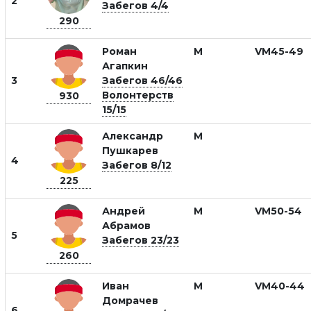
2
Забегов 4/4
290
Роман
М
VM45-49
Агапкин
3
Забегов 46/46
Волонтерств
930
15/15
Александр
М
Пушкарев
4
Забегов 8/12
225
Андрей
М
VM50-54
Абрамов
5
Забегов 23/23
260
Иван
М
VM40-44
Домрачев
6