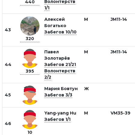
Волонтерств
440
1/1
Алексей
М
JM11-14
Богатько
43
Забегов 10/10
320
Павел
М
JM11-14
Золотарёв
44
Забегов 21/21
Волонтерств
395
2/2
Мария Бовтун
Ж
45
Забегов 3/3
Yang-yang Hu
М
VM35-39
Забегов 1/1
46
10