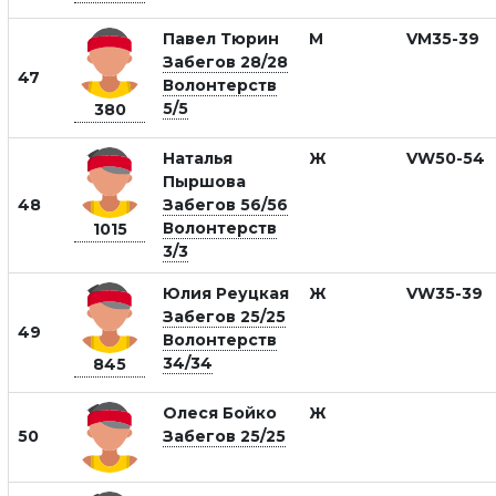
Павел Тюрин
М
VM35-39
Забегов 28/28
47
Волонтерств
5/5
380
Наталья
Ж
VW50-54
Пыршова
48
Забегов 56/56
Волонтерств
1015
3/3
Юлия Реуцкая
Ж
VW35-39
Забегов 25/25
49
Волонтерств
34/34
845
Олеся Бойко
Ж
50
Забегов 25/25