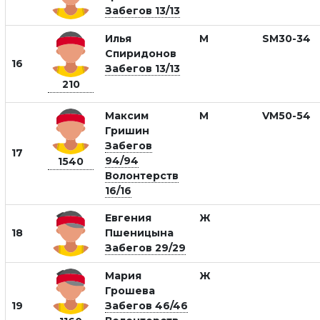
Забегов 13/13
Илья
М
SM30-34
Спиридонов
16
Забегов 13/13
210
Максим
М
VM50-54
Гришин
Забегов
17
94/94
1540
Волонтерств
16/16
Евгения
Ж
18
Пшеницына
Забегов 29/29
Мария
Ж
Грошева
19
Забегов 46/46