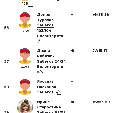
125
Денис
М
VM35-39
Турочка
Забегов
56
103/104
1235
Волонтерств
1/1
Диана
Ж
JW15-17
Ребезюк
57
Забегов 24/24
Волонтерств
420
5/5
Ярослав
М
58
Плеханов
Забегов 3/3
Ирина
Ж
VW55-59
Старостина
59
Забегов 93/93