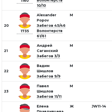
Волонтерств
1160
10/10
Alexander
М
Popov
20
Забегов 45/46
Волонтерств
1735
61/61
Андрей
М
21
Саганский
Забегов 3/3
Вадим
М
22
Шишлов
Забегов 9/9
Павел
М
23
Шишлов
Забегов 11/11
Елена
Ж
JW11-14
Правдивцева