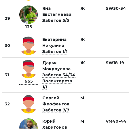
Яна
Ж
SW30-34
Евстегнеева
29
Забегов 5/5
135
Екатерина
Ж
30
Никулина
Забегов 1/1
Дарья
Ж
SW18-19
Мокроусова
31
Забегов 34/34
Волонтерств
665
1/1
Сергей
М
32
Феофентов
Забегов 7/7
Юрий
М
VM40-44
Харитонов