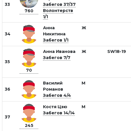
33
Забегов 37/37
Волонтерств
760
1/1
Анна
Ж
34
Никитина
Забегов 1/1
Анна Иванова
Ж
SW18-19
Забегов 7/7
35
70
Василий
М
36
Романов
Забегов 4/4
Костя Цзю
М
Забегов 14/14
37
245