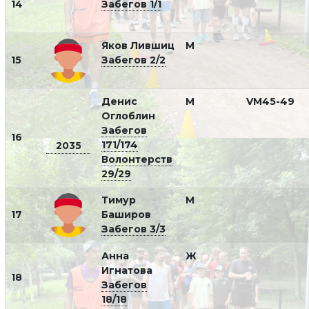
14
Забегов 1/1
Яков Лившиц
М
15
Забегов 2/2
Денис
М
VM45-49
Оглоблин
Забегов
16
171/174
2035
Волонтерств
29/29
Тимур
М
17
Баширов
Забегов 3/3
Анна
Ж
Игнатова
18
Забегов
18/18