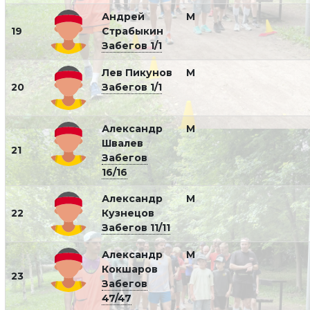
Андрей
М
19
Страбыкин
Забегов 1/1
Лев Пикунов
М
20
Забегов 1/1
Александр
М
Швалев
21
Забегов
16/16
Александр
М
22
Кузнецов
Забегов 11/11
Александр
М
Кокшаров
23
Забегов
47/47