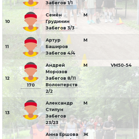
Забегов 1/1
Семён
М
10
Грудинин
Забегов 3/3
Артур
М
11
Баширов
Забегов 4/4
Андрей
М
VM50-54
Морозов
12
Забегов 8/11
Волонтерств
170
2/2
Александр
М
Стипун
13
Забегов
23/23
Анна Ершова
Ж