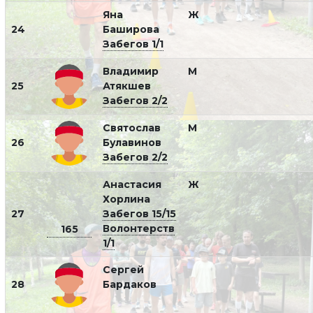
Яна
Ж
24
Баширова
Забегов 1/1
Владимир
М
25
Атякшев
Забегов 2/2
Святослав
М
26
Булавинов
Забегов 2/2
Анастасия
Ж
Хорлина
27
Забегов 15/15
Волонтерств
165
1/1
Сергей
28
Бардаков