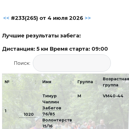
<<
#233(265) от 4 июля 2026
>>
Лучшие результаты забега:
Дистанция: 5 км Время старта: 09:00
Поиск:
Возрастна
№
Имя
Группа
группа
Тимур
М
VM40-44
Чаплин
Забегов
1
76/85
1020
Волонтерств
15/16