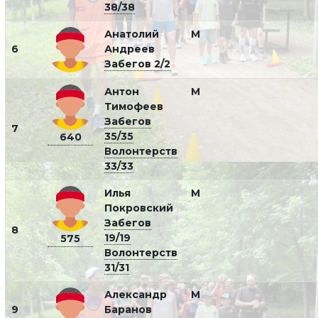
38/38
Анатолий
М
6
Андреев
Забегов 2/2
Антон
М
Тимофеев
Забегов
7
35/35
640
Волонтерств
33/33
Илья
М
Покровский
Забегов
8
19/19
575
Волонтерств
31/31
Александр
М
9
Баранов