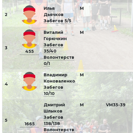
Илья
М
2
Дьячков
Забегов 5/5
Виталий
М
Горючкин
Забегов
3
35/40
455
Волонтерств
0/1
Владимир
М
Коноваленко
4
Забегов
10/10
Дмитрий
М
VM35-39
Шлыков
Забегов
5
138/138
1665
Волонтерств