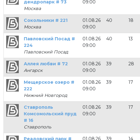
дендропарк # 73
09:00
Москва
Сокольники # 221
01.08.26
40
18
Москва
09:00
Павловский Посад #
01.08.26
40
13
224
09:00
Павловский Посад
Аллея любви # 72
01.08.26
39
28
Ангарск
09:00
Мещерское озеро #
01.08.26
39
17
222
09:00
Нижний Новгород
Ставрополь
01.08.26
39
17
Комсомольский пруд
09:00
# 16
Ставрополь
Реадовский парк #
01.08.26
39
14