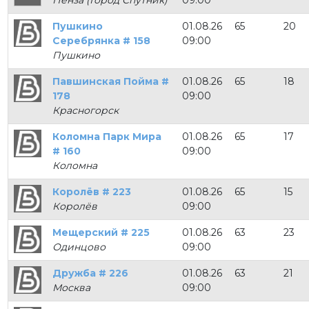
Пенза (Город Спутник)
09:00
Пушкино
01.08.26
65
20
Серебрянка # 158
09:00
Пушкино
Павшинская Пойма #
01.08.26
65
18
178
09:00
Красногорск
Коломна Парк Мира
01.08.26
65
17
# 160
09:00
Коломна
Королёв # 223
01.08.26
65
15
Королёв
09:00
Мещерский # 225
01.08.26
63
23
Одинцово
09:00
Дружба # 226
01.08.26
63
21
Москва
09:00