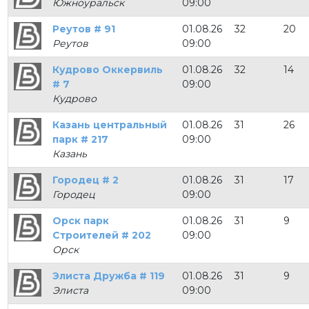
Южноуральск
09:00
Реутов # 91
01.08.26
32
20
Реутов
09:00
Кудрово Оккервиль
01.08.26
32
14
# 7
09:00
Кудрово
Казань центральный
01.08.26
31
26
парк # 217
09:00
Казань
Городец # 2
01.08.26
31
17
Городец
09:00
Орск парк
01.08.26
31
9
Строителей # 202
09:00
Орск
Элиста Дружба # 119
01.08.26
31
9
Элиста
09:00