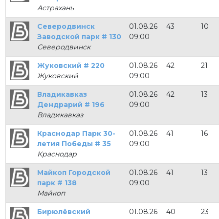
Астрахань
Северодвинск
01.08.26
43
10
Заводской парк # 130
09:00
Северодвинск
Жуковский # 220
01.08.26
42
21
Жуковский
09:00
Владикавказ
01.08.26
42
13
Дендрарий # 196
09:00
Владикавказ
Краснодар Парк 30-
01.08.26
41
16
летия Победы # 35
09:00
Краснодар
Майкоп Городской
01.08.26
41
13
парк # 138
09:00
Майкоп
Бирюлёвский
01.08.26
40
23