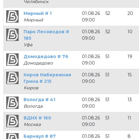
Челябинск
Мирный # 1
01.08.26
52
20
Мирный
09:00
Парк Лесоводов #
01.08.26
52
10
185
09:00
Уфа
Домодедово # 76
01.08.26
51
19
Домодедово
09:00
Киров Набережная
01.08.26
51
15
Грина # 215
09:00
Киров
Вологда # 41
01.08.26
51
13
Вологда
09:00
ВДНХ # 160
01.08.26
51
11
Москва
09:00
Барнаул # 87
01.08.26
51
8