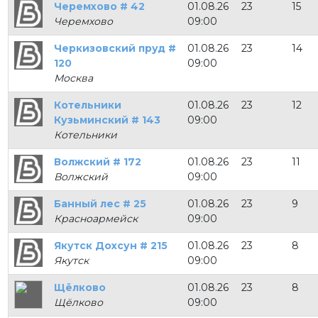
Черемхово # 42
01.08.26
23
15
Черемхово
09:00
Черкизовский пруд #
01.08.26
23
14
120
09:00
Москва
Котельники
01.08.26
23
12
Кузьминский # 143
09:00
Котельники
Волжский # 172
01.08.26
23
11
Волжский
09:00
Банный лес # 25
01.08.26
23
9
Красноармейск
09:00
Якутск Дохсун # 215
01.08.26
23
8
Якутск
09:00
Щёлково
01.08.26
23
8
Щёлково
09:00