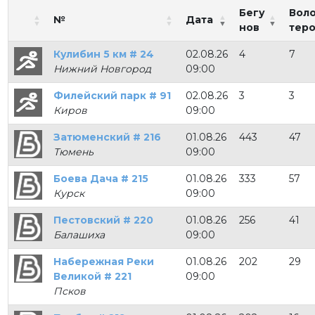
Бегу
Вол
№
Дата
нов
тер
Кулибин 5 км # 24
02.08.26
4
7
Нижний Новгород
09:00
Филейский парк # 91
02.08.26
3
3
Киров
09:00
Затюменский # 216
01.08.26
443
47
Тюмень
09:00
Боева Дача # 215
01.08.26
333
57
Курск
09:00
Пестовский # 220
01.08.26
256
41
Балашиха
09:00
Набережная Реки
01.08.26
202
29
Великой # 221
09:00
Псков