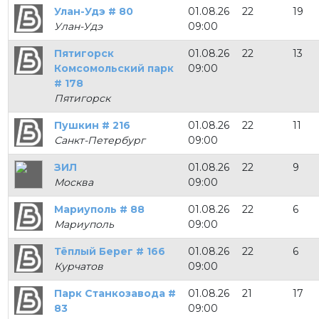
Улан-Удэ # 80
01.08.26
22
19
Улан-Удэ
09:00
Пятигорск
01.08.26
22
13
Комсомольский парк
09:00
# 178
Пятигорск
Пушкин # 216
01.08.26
22
11
Санкт-Петербург
09:00
ЗИЛ
01.08.26
22
9
Москва
09:00
Мариуполь # 88
01.08.26
22
6
Мариуполь
09:00
Тёплый Берег # 166
01.08.26
22
6
Курчатов
09:00
Парк Станкозавода #
01.08.26
21
17
83
09:00