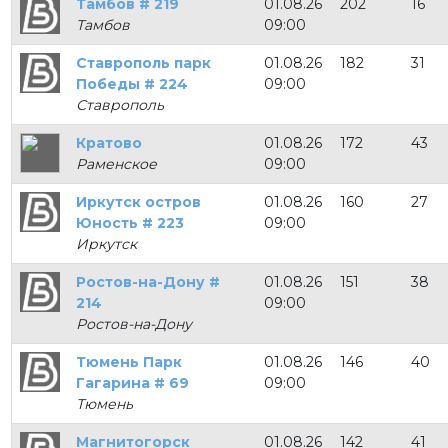
Тамбов # 219
01.08.26
202
16
Тамбов
09:00
Ставрополь парк
01.08.26
182
31
Победы # 224
09:00
Ставрополь
Кратово
01.08.26
172
43
Раменское
09:00
Иркутск остров
01.08.26
160
27
Юность # 223
09:00
Иркутск
Ростов-на-Дону #
01.08.26
151
38
214
09:00
Ростов-на-Дону
Тюмень Парк
01.08.26
146
40
Гагарина # 69
09:00
Тюмень
Магнитогорск
01.08.26
142
41