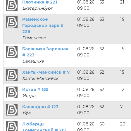
Плотинка # 221
01.08.26
63
21
Екатеринбург
09:00
Раменское
01.08.26
63
19
Городской парк #
09:00
226
Раменское
Балашиха Заречная
01.08.26
62
15
# 223
09:00
Балашиха
Ханты-Мансийск # 7
01.08.26
62
15
Ханты-Мансийск
09:00
Истра # 155
01.08.26
62
12
Истра
09:00
Кашкадан # 123
01.08.26
62
7
Уфа
09:00
Люберцы
01.08.26
60
20
Томилинский # 201
09:00