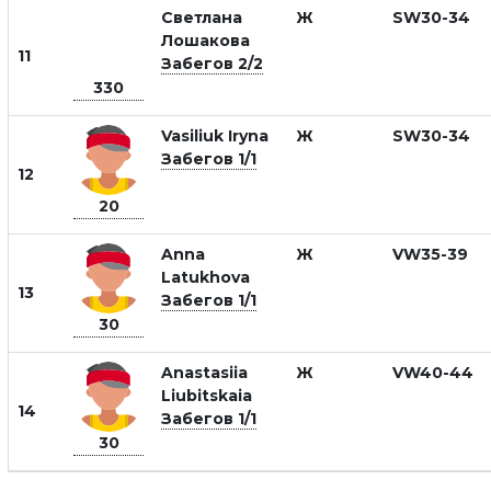
Светлана
Ж
SW30-34
Лошакова
11
Забегов 2/2
330
Vasiliuk Iryna
Ж
SW30-34
Забегов 1/1
12
20
Anna
Ж
VW35-39
Latukhova
13
Забегов 1/1
30
Anastasiia
Ж
VW40-44
Liubitskaia
14
Забегов 1/1
30