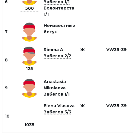
6
Забегов 1/1
Волонтерств
500
1/1
Неизвестный
7
бегун
Rimma A
Ж
VW35-39
Забегов 2/2
8
125
Anastasia
9
Nikolaeva
Забегов 1/1
Elena Vlasova
Ж
VW35-39
Забегов 3/3
10
1035