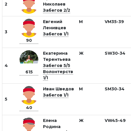
2
Николаев
Забегов 2/2
Евгений
М
VM35-39
Ленивцев
3
Забегов 1/1
90
Екатерина
Ж
SW30-34
Терентьева
4
Забегов 5/5
Волонтерств
615
1/1
Иван Шведов
М
SM30-34
Забегов 1/1
5
40
Елена
Ж
VW45-49
Родина