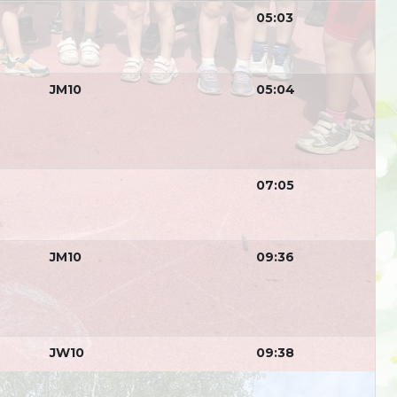
05:03
JM10
05:04
07:05
JM10
09:36
JW10
09:38