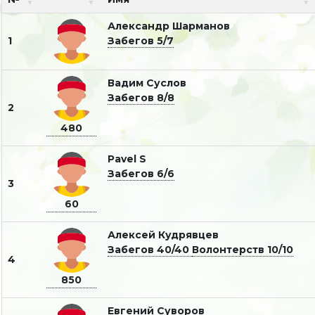
Александр Шарманов
1
Забегов 5/7
Вадим Суслов
Забегов 8/8
2
480
Pavel S
Забегов 6/6
3
60
Алексей Кудрявцев
Забегов 40/40
Волонтерств 10/10
4
850
Евгений Суворов