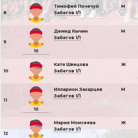
Тимофей Почечуй
М
8
Забегов 1/1
Демид Кычин
М
Забегов 1/1
9
10
Катя Швецова
Ж
10
Забегов 1/1
Илларион Захарцев
М
Забегов 1/1
11
10
Мария Моисеева
Ж
Забегов 1/1
12