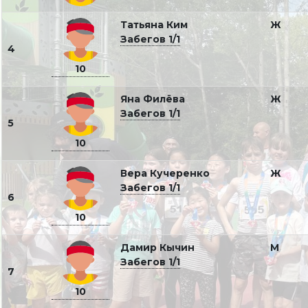
Татьяна Ким
Ж
Забегов 1/1
4
10
Яна Филёва
Ж
Забегов 1/1
5
10
Вера Кучеренко
Ж
Забегов 1/1
6
10
Дамир Кычин
М
Забегов 1/1
7
10