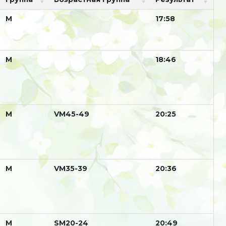
М
17:58
М
18:46
М
VM45-49
20:25
М
VM35-39
20:36
М
SM20-24
20:49