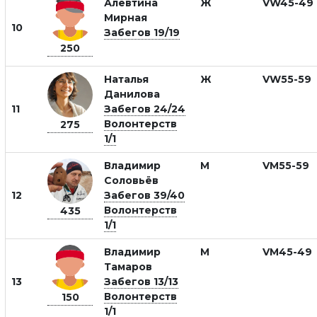
Алевтина
Ж
VW45-49
Мирная
10
Забегов 19/19
250
Наталья
Ж
VW55-59
Данилова
11
Забегов 24/24
Волонтерств
275
1/1
Владимир
М
VM55-59
Соловьёв
12
Забегов 39/40
Волонтерств
435
1/1
Владимир
М
VM45-49
Тамаров
13
Забегов 13/13
Волонтерств
150
1/1