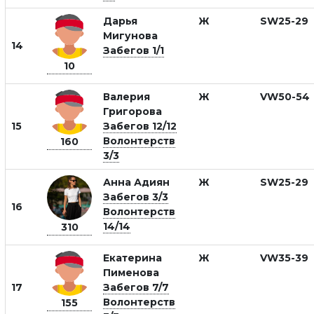
Дарья
Ж
SW25-29
Мигунова
14
Забегов 1/1
10
Валерия
Ж
VW50-54
Григорова
15
Забегов 12/12
Волонтерств
160
3/3
Анна Адиян
Ж
SW25-29
Забегов 3/3
16
Волонтерств
14/14
310
Екатерина
Ж
VW35-39
Пименова
17
Забегов 7/7
Волонтерств
155