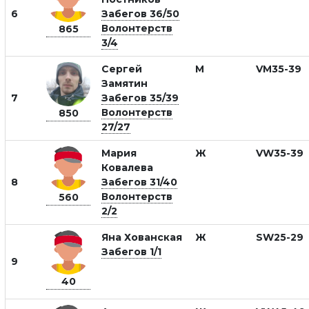
6
Забегов 36/50
Волонтерств
865
3/4
Сергей
М
VM35-39
Замятин
7
Забегов 35/39
Волонтерств
850
27/27
Мария
Ж
VW35-39
Ковалева
8
Забегов 31/40
Волонтерств
560
2/2
Яна Хованская
Ж
SW25-29
Забегов 1/1
9
40