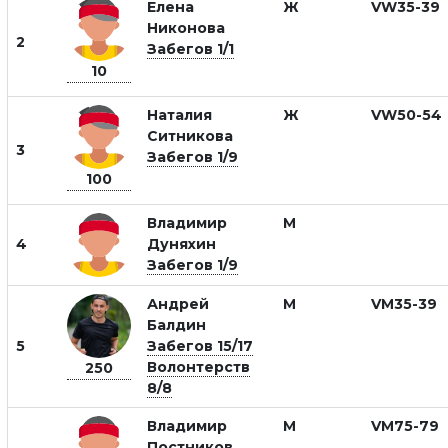
Елена
Ж
VW35-39
Никонова
2
Забегов 1/1
10
Наталия
Ж
VW50-54
Ситникова
3
Забегов 1/9
100
Владимир
М
4
Дуняхин
Забегов 1/9
Андрей
М
VM35-39
Балдин
5
Забегов 15/17
Волонтерств
250
8/8
Владимир
М
VM75-79
Постников