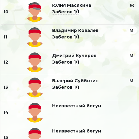
Юлия Масякина
Ж
10
Забегов 1/1
Владимир Ковалев
М
11
Забегов 1/1
Дмитрий Кучеров
М
12
Забегов 1/1
Валерий Субботин
М
13
Забегов 1/1
Неизвестный бегун
14
Неизвестный бегун
15