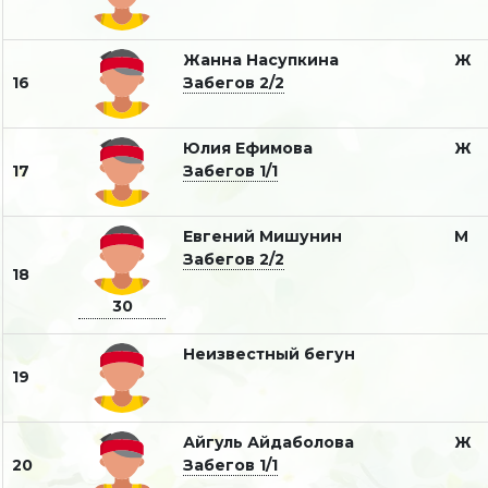
Жанна Насупкина
Ж
16
Забегов 2/2
Юлия Ефимова
Ж
17
Забегов 1/1
Евгений Мишунин
М
Забегов 2/2
18
30
Неизвестный бегун
19
Айгуль Айдаболова
Ж
20
Забегов 1/1