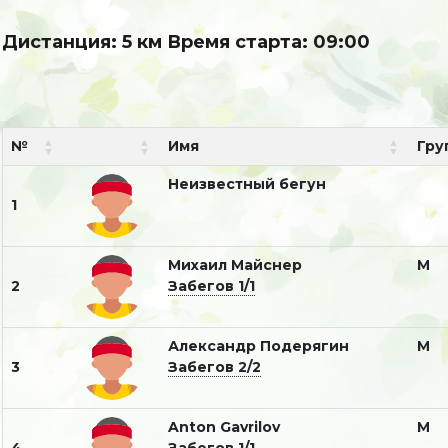
Дистанция: 5 км Время старта: 09:00
№
Имя
Гру
Неизвестный бегун
1
Михаил Майснер
М
2
Забегов 1/1
Александр Подерягин
М
3
Забегов 2/2
Anton Gavrilov
М