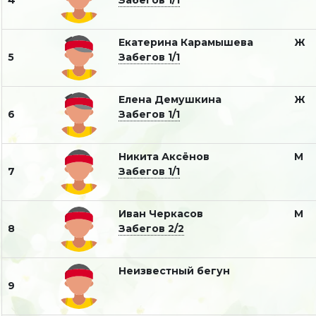
4
Забегов 1/1
Екатерина Карамышева
Ж
5
Забегов 1/1
Елена Демушкина
Ж
6
Забегов 1/1
Никита Аксёнов
М
7
Забегов 1/1
Иван Черкасов
М
8
Забегов 2/2
Неизвестный бегун
9