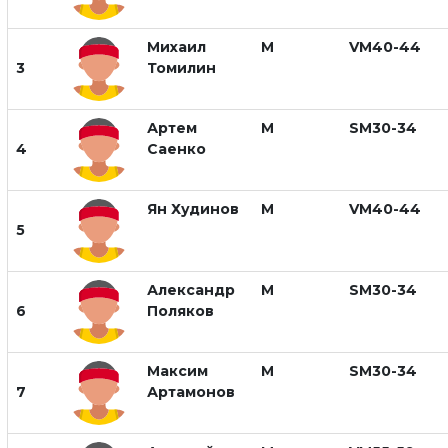
Михаил
М
VM40-44
3
Томилин
Артем
М
SM30-34
4
Саенко
Ян Худинов
М
VM40-44
5
Александр
М
SM30-34
6
Поляков
Максим
М
SM30-34
7
Артамонов