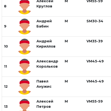
Алексей
М
VM55-59
8
Круглов
Андрей
М
SM30-34
9
Бабин
Андрей
М
VM35-39
10
Кириллов
Александр
М
VM45-49
11
Корольков
Павел
М
VM45-49
12
Анужис
Алексей
М
VM55-59
13
Петров