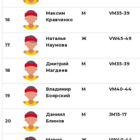
Максим
М
VM35-39
16
Кравченко
Наталья
Ж
VW45-49
17
Наумова
Дмитрий
М
VM35-39
18
Магдеев
Владимир
М
VM40-44
19
Боярский
Даниил
М
JM15-17
20
Блинов
Мария
Ж
VW40-44