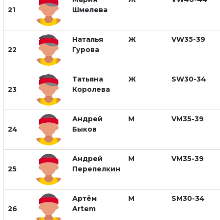
21
Шмелева
Наталья
Ж
VW35-39
22
Гурова
Татьяна
Ж
SW30-34
23
Королева
Андрей
М
VM35-39
24
Быков
Андрей
М
VM35-39
25
Перепелкин
Артём
М
SM30-34
26
Artem