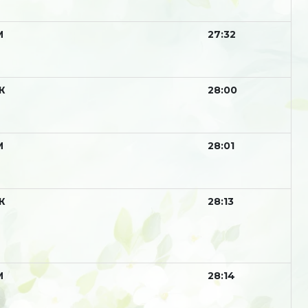
М
27:32
Ж
28:00
М
28:01
Ж
28:13
М
28:14