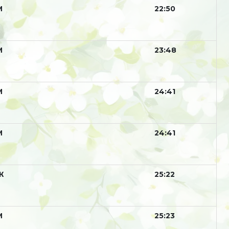
М
22:50
М
23:48
М
24:41
М
24:41
Ж
25:22
М
25:23