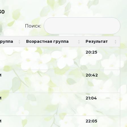
30
Поиск:
Группа
Возрастная группа
Результат
20:25
М
20:42
М
21:04
М
22:05