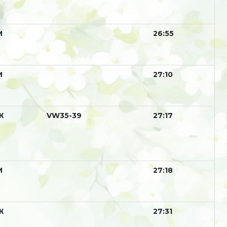
М
26:55
М
27:10
Ж
VW35-39
27:17
М
27:18
Ж
27:31