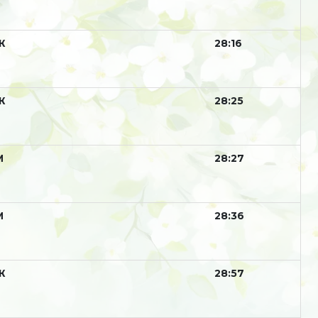
Ж
28:16
Ж
28:25
М
28:27
М
28:36
Ж
28:57