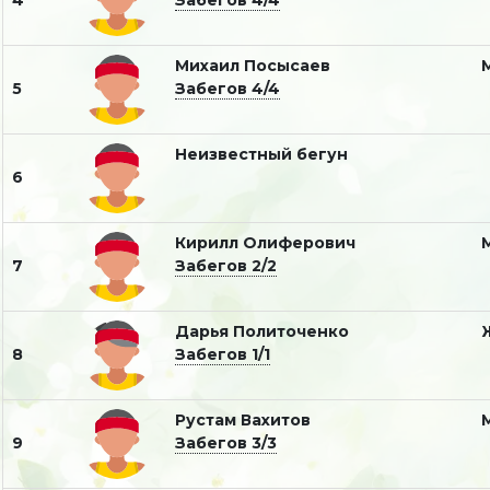
4
Забегов 4/4
Михаил Посысаев
5
Забегов 4/4
Неизвестный бегун
6
Кирилл Олиферович
7
Забегов 2/2
Дарья Политоченко
8
Забегов 1/1
Рустам Вахитов
9
Забегов 3/3