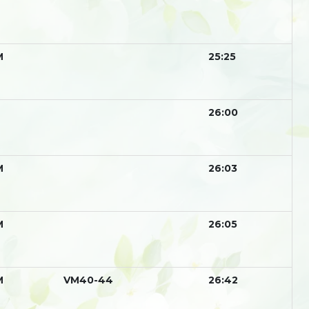
М
25:25
26:00
М
26:03
М
26:05
М
VM40-44
26:42