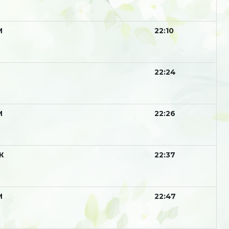
М
22:10
22:24
М
22:26
Ж
22:37
М
22:47