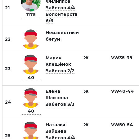
Филиппов
21
Забегов 4/4
Волонтерств
1175
6/6
Неизвестный
22
бегун
Мария
Ж
VW35-39
Клещёнок
23
Забегов 2/2
40
Елена
Ж
VW40-44
Шлыкова
24
Забегов 3/3
40
Наталья
Ж
VW50-54
Зайцева
25
Забегов 4/4