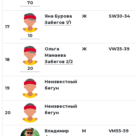
70
Яна Бурова
Ж
SW30-34
Забегов 1/1
17
10
Ольга
Ж
VW35-39
Мамаева
18
Забегов 2/2
20
Неизвестный
19
бегун
Неизвестный
20
бегун
Владимир
М
VM55-59