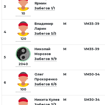
Ярмин
3
Забегов 1/1
10
Владимир
М
VM35-39
Ларин
4
Забегов 5/5
120
Николай
М
VM35-39
Морозов
5
Забегов 9/9
2040
Олег
М
VM50-54
Прохоренко
6
Забегов 6/6
100
Никита Кулев
М
SM30-34
Забегов 3/3