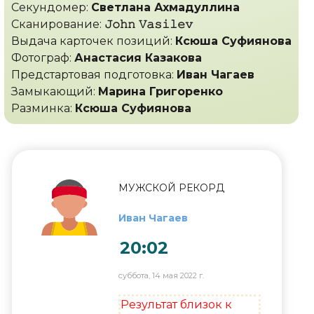
Секундомер:
Светлана Ахмадуллина
Сканирование:
𝙹𝚘𝚑𝚗 𝚅𝚊𝚜𝚒𝚕𝚎𝚟
Выдача карточек позиций:
Ксюша Суфиянова
Фотограф:
Анастасия Казакова
Предстартовая подготовка:
Иван Чагаев
Замыкающий:
Марина Григоренко
Разминка:
Ксюша Суфиянова
МУЖСКОЙ РЕКОРД
Иван Чагаев
20:02
суббота, 14 мая 2022 г.
Результат близок к