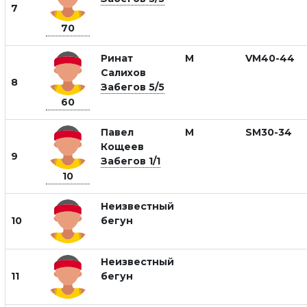
7
70
Ринат
М
VM40-44
Салихов
8
Забегов 5/5
60
Павел
М
SM30-34
Кощеев
9
Забегов 1/1
10
Неизвестный
10
бегун
Неизвестный
11
бегун