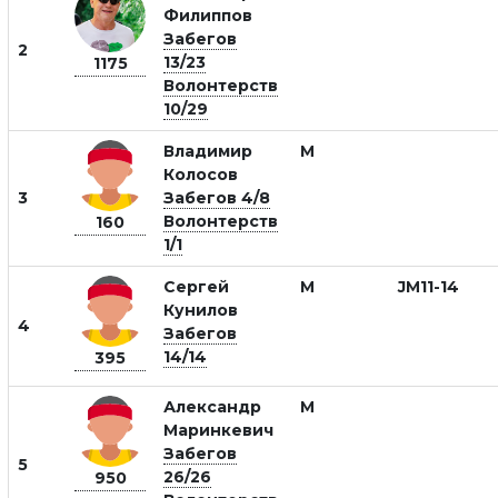
Филиппов
Забегов
2
13/23
1175
Волонтерств
10/29
Владимир
М
Колосов
3
Забегов 4/8
Волонтерств
160
1/1
Сергей
М
JM11-14
Кунилов
4
Забегов
14/14
395
Александр
М
Маринкевич
Забегов
5
26/26
950