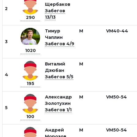
Щербаков
2
Забегов
13/13
290
Тимур
М
VM40-44
Чаплин
3
Забегов 4/9
1020
Виталий
М
Дзюбан
4
Забегов 5/5
195
Александр
М
VM50-54
Золотухин
5
Забегов 1/1
100
Андрей
М
VM50-54
Морозов