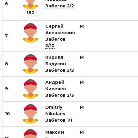
6
Забегов 2/2
180
Сергей
М
Алексеевич
7
Забегов
2/10
Кирилл
М
8
Бадулин
Забегов 2/2
Андрей
М
9
Киселев
Забегов 2/3
Dmitriy
М
10
Nikolaev
Забегов 1/1
Максим
М