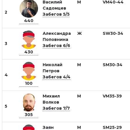
Василий
М
VM40-44
Садомцев
2
Забегов 5/5
440
Александра
Ж
SW30-34
Поповнина
3
Забегов 6/6
430
Николай
М
SM30-34
Петров
4
Забегов 4/4
100
Михаил
М
VM35-39
Волков
5
Забегов 7/7
305
Заян
М
SM25-29