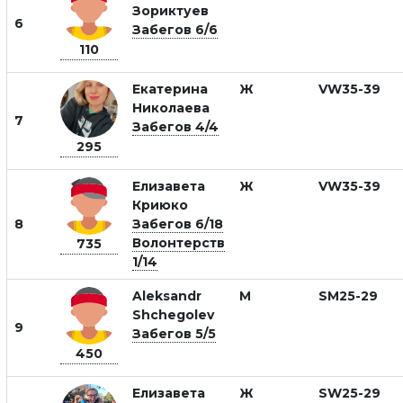
Зориктуев
6
Забегов 6/6
110
Екатерина
Ж
VW35-39
Николаева
7
Забегов 4/4
295
Елизавета
Ж
VW35-39
Криюко
8
Забегов 6/18
Волонтерств
735
1/14
Aleksandr
М
SM25-29
Shchegolev
9
Забегов 5/5
450
Елизавета
Ж
SW25-29