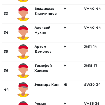
Владислав
М
VM40-44
33
Епанчинцев
Алексей
М
VM40-44
34
Мухин
Артем
М
JM11-14
35
Демонов
Тимофей
М
JM15-17
36
Хаимов
Эльмира Ким
Ж
SW30-34
44
Роман
М
VM35-39