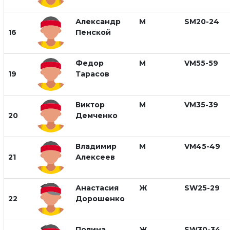
Александр
М
SM20-24
16
Пенской
Федор
М
VM55-59
19
Тарасов
Виктор
М
VM35-39
20
Демченко
Владимир
М
VM45-49
21
Алексеев
Анастасия
Ж
SW25-29
22
Дорошенко
Полина
Ж
SW30-34