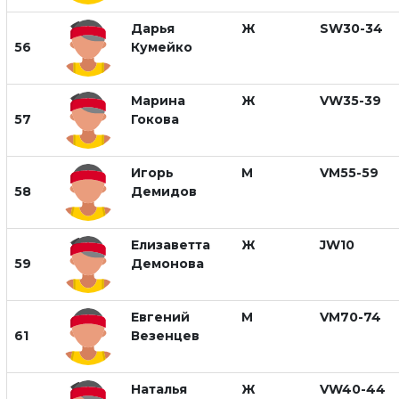
Дарья
Ж
SW30-34
56
Кумейко
Марина
Ж
VW35-39
57
Гокова
Игорь
М
VM55-59
58
Демидов
Елизаветта
Ж
JW10
59
Демонова
Евгений
М
VM70-74
61
Везенцев
Наталья
Ж
VW40-44