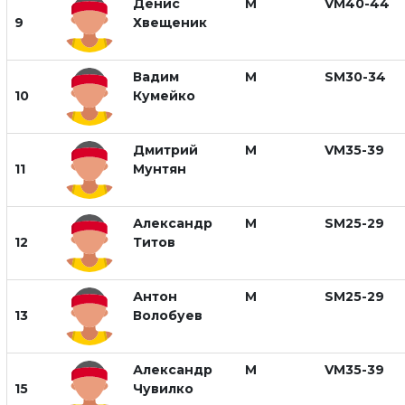
Денис
М
VM40-44
9
Хвещеник
Вадим
М
SM30-34
10
Кумейко
Дмитрий
М
VM35-39
11
Мунтян
Александр
М
SM25-29
12
Титов
Антон
М
SM25-29
13
Волобуев
Александр
М
VM35-39
15
Чувилко