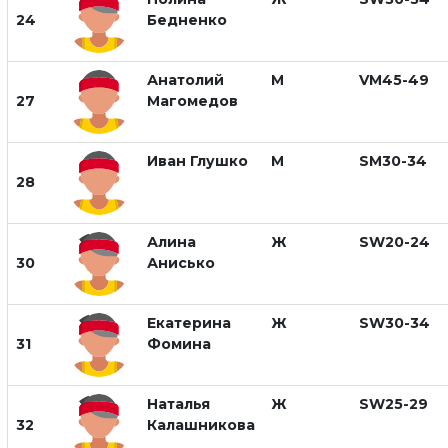
24
Бедненко
Анатолий
М
VM45-49
27
Магомедов
Иван Глушко
М
SM30-34
28
Алина
Ж
SW20-24
30
Анисько
Екатерина
Ж
SW30-34
31
Фомина
Наталья
Ж
SW25-29
32
Калашникова