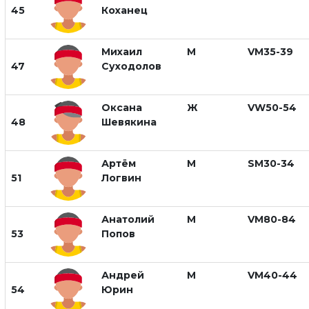
45
Коханец
Михаил
М
VM35-39
47
Суходолов
Оксана
Ж
VW50-54
48
Шевякина
Артём
М
SM30-34
51
Логвин
Анатолий
М
VM80-84
53
Попов
Андрей
М
VM40-44
54
Юрин