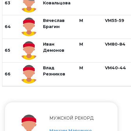
63
Ковальцова
Вячеслав
М
VM55-59
64
Брагин
Иван
М
VM80-84
65
Демонов
Влад
М
VM40-44
66
Резников
МУЖСКОЙ РЕКОРД
Максим Марченко