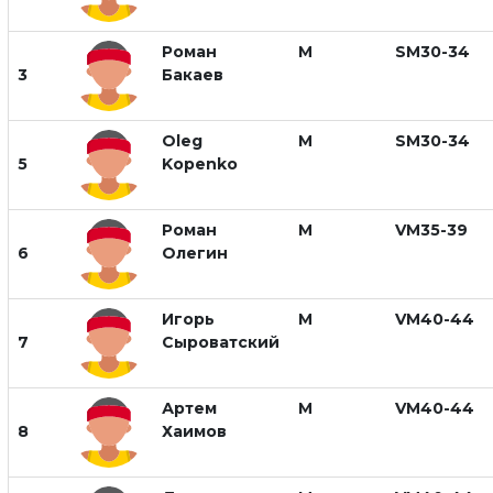
Роман
М
SM30-34
3
Бакаев
Oleg
М
SM30-34
5
Kopenko
Роман
М
VM35-39
6
Олегин
Игорь
М
VM40-44
7
Сыроватский
Артем
М
VM40-44
8
Хаимов