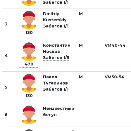
Забегов 1/1
Dmitriy
М
Kusterskiy
3
Забегов 1/1
130
Константин
М
VM40-44
Носков
4
Забегов 1/5
470
Павел
М
VM50-54
Тугаринов
5
Забегов 1/1
130
Неизвестный
6
бегун