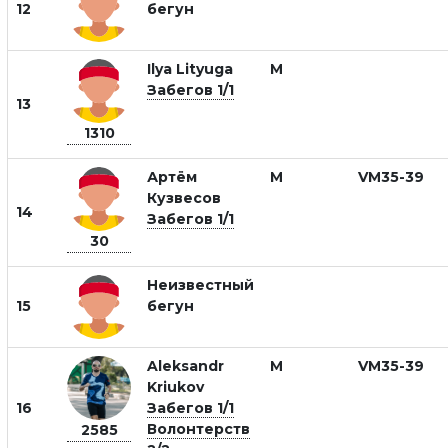
12
бегун
Ilya Lityuga
М
Забегов 1/1
13
1310
Артём
М
VM35-39
Кузвесов
14
Забегов 1/1
30
Неизвестный
15
бегун
Aleksandr
М
VM35-39
Kriukov
16
Забегов 1/1
Волонтерств
2585