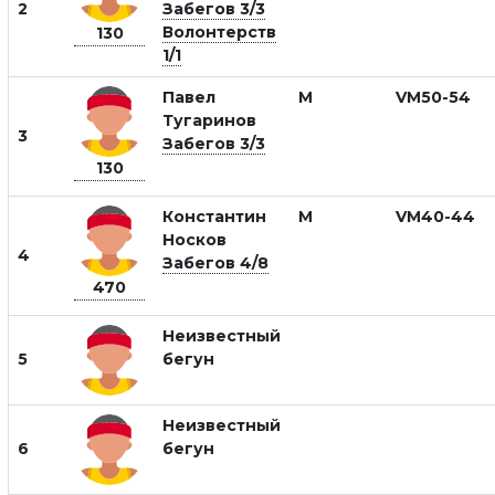
2
Забегов 3/3
Волонтерств
130
1/1
Павел
М
VM50-54
Тугаринов
3
Забегов 3/3
130
Константин
М
VM40-44
Носков
4
Забегов 4/8
470
Неизвестный
5
бегун
Неизвестный
6
бегун