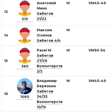
Анатолий
М
VM45-49
Минх
13
Забегов
21/22
510
Максим
М
14
Осипов
Забегов 4/4
Pavel M
М
VM50-54
Забегов
15
27/29
Волонтерств
360
2/2
Владимир
М
VM45-49
Березкин
Забегов
16
34/35
1060
Волонтерств
10/10