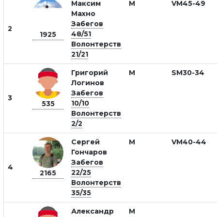
Максим
М
VM45-49
Махно
Забегов
2
48/51
1925
Волонтерств
21/21
Григорий
М
SM30-34
Логинов
Забегов
3
10/10
535
Волонтерств
2/2
Сергей
М
VM40-44
Гончаров
Забегов
4
22/25
2165
Волонтерств
35/35
Александр
М