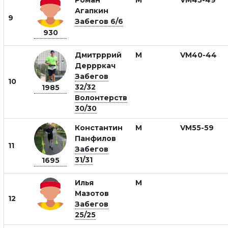
Роман
М
VM45-49
Агапкин
9
Забегов 6/6
930
Дмитрррий
М
VM40-44
Деррркач
Забегов
10
32/32
1985
Волонтерств
30/30
Константин
М
VM55-59
Панфилов
11
Забегов
31/31
1695
Илья
М
Мазотов
12
Забегов
25/25