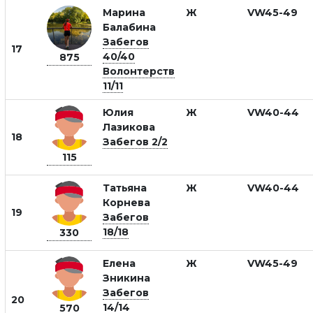
Марина
Ж
VW45-49
Балабина
Забегов
17
40/40
875
Волонтерств
11/11
Юлия
Ж
VW40-44
Лазикова
18
Забегов 2/2
115
Татьяна
Ж
VW40-44
Корнева
19
Забегов
18/18
330
Елена
Ж
VW45-49
Зникина
Забегов
20
14/14
570