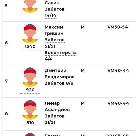
Салин
5
Забегов
14/14
Максим
М
VM50-54
Гришин
Забегов
6
51/51
1540
Волонтерств
4/4
Дмитрий
М
VM40-44
Владимиров
7
Забегов 8/8
920
Ленар
М
VM40-44
Афандиев
8
Забегов
21/21
510