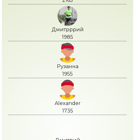
2165
Дмитрррий
1985
Рузанна
1955
Alexander
1735