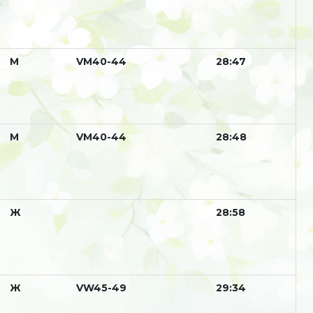
М
VM40-44
28:47
М
VM40-44
28:48
Ж
28:58
Ж
VW45-49
29:34