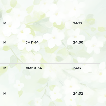
М
24:12
М
JM11-14
24:30
М
VM60-64
24:31
М
24:32