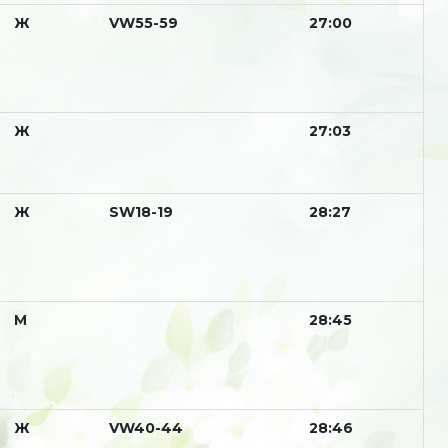
Ж
VW55-59
27:00
Ж
27:03
Ж
SW18-19
28:27
М
28:45
Ж
VW40-44
28:46