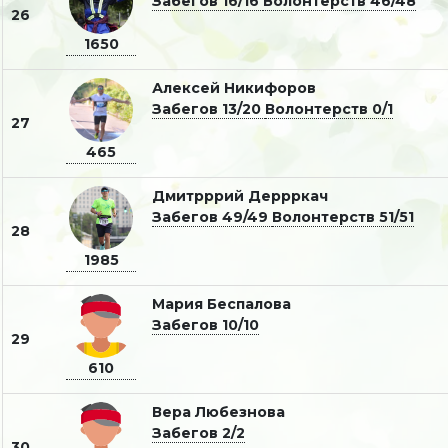
Забегов 16/16
Волонтерств 46/48
26
1650
Алексей Никифоров
Забегов 13/20
Волонтерств 0/1
27
465
Дмитрррий Деррркач
Забегов 49/49
Волонтерств 51/51
28
1985
Мария Беспалова
Забегов 10/10
29
610
Вера Любезнова
Забегов 2/2
30