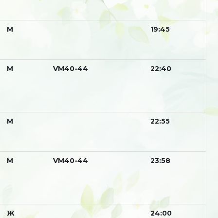
М
19:45
М
VM40-44
22:40
М
22:55
М
VM40-44
23:58
Ж
24:00