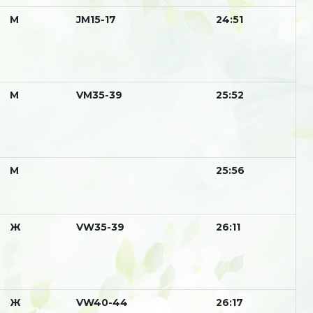
М
JM15-17
24:51
М
VM35-39
25:52
М
25:56
Ж
VW35-39
26:11
Ж
VW40-44
26:17