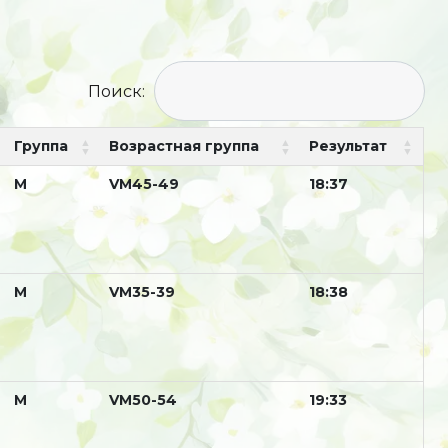
Поиск:
Группа
Возрастная группа
Результат
М
VM45-49
18:37
М
VM35-39
18:38
М
VM50-54
19:33