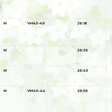
М
VM45-49
26:18
М
26:29
М
26:45
М
VM40-44
26:56