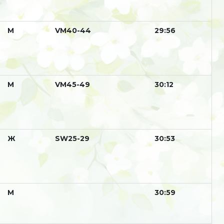
М
VM40-44
29:56
М
VM45-49
30:12
Ж
SW25-29
30:53
М
30:59