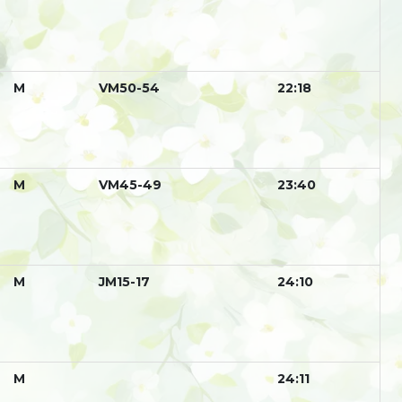
М
VM50-54
22:18
М
VM45-49
23:40
М
JM15-17
24:10
М
24:11