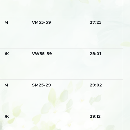
М
VM55-59
27:25
Ж
VW55-59
28:01
М
SM25-29
29:02
Ж
29:12