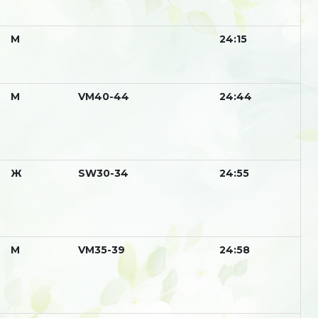
М
24:15
М
VM40-44
24:44
Ж
SW30-34
24:55
М
VM35-39
24:58