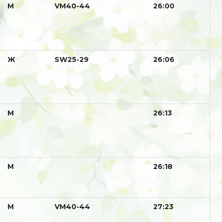
М
VM40-44
26:00
Ж
SW25-29
26:06
М
26:13
М
26:18
М
VM40-44
27:23