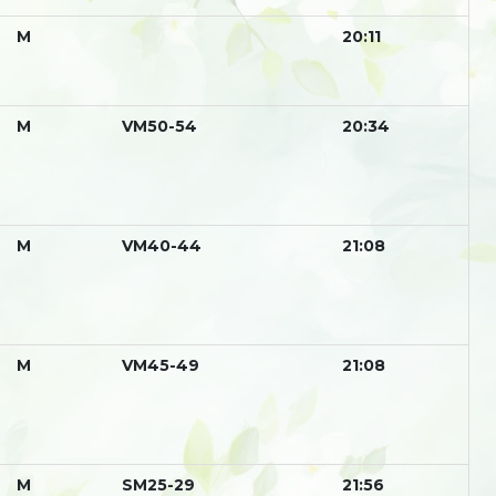
М
20:11
М
VM50-54
20:34
М
VM40-44
21:08
М
VM45-49
21:08
М
SM25-29
21:56