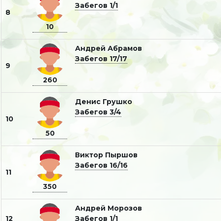
Забегов 1/1
8
10
Андрей Абрамов
Забегов 17/17
9
260
Денис Грушко
Забегов 3/4
10
50
Виктор Пыршов
Забегов 16/16
11
350
Андрей Морозов
12
Забегов 1/1