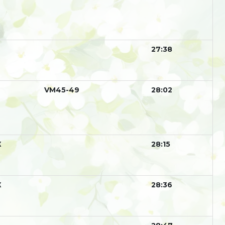
27:38
М
VM45-49
28:02
Ж
28:15
Ж
28:36