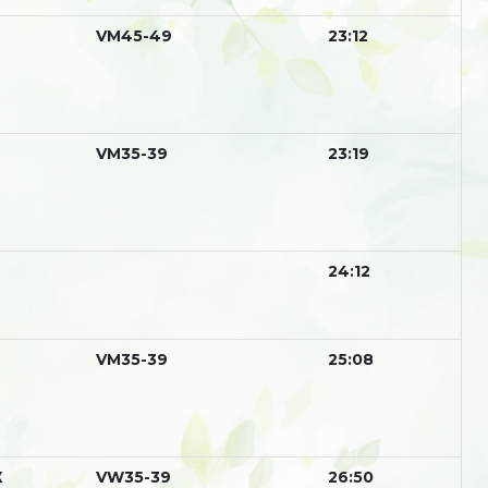
М
VM45-49
23:12
М
VM35-39
23:19
24:12
М
VM35-39
25:08
Ж
VW35-39
26:50