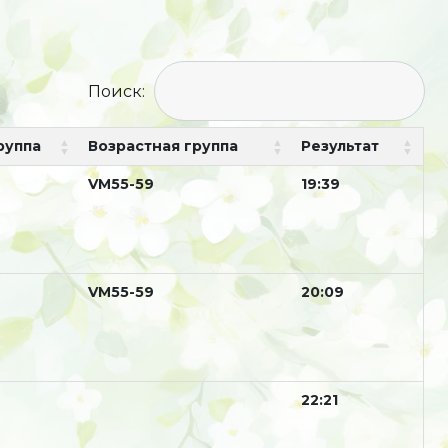
Поиск:
руппа
Возрастная группа
Результат
М
VM55-59
19:39
М
VM55-59
20:09
22:21