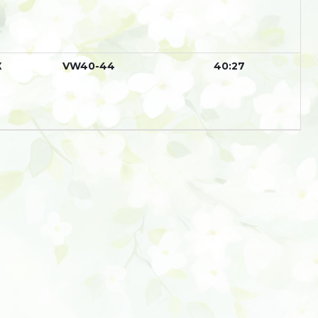
Ж
VW40-44
40:27