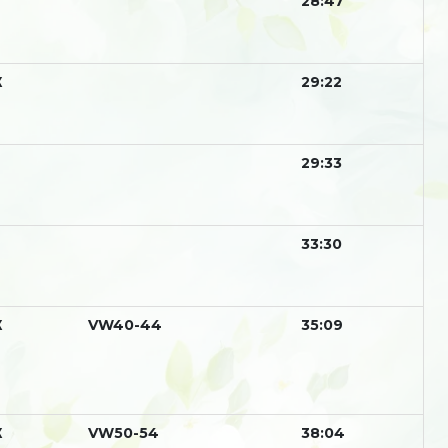
28:47
Ж
29:22
М
29:33
33:30
Ж
VW40-44
35:09
Ж
VW50-54
38:04