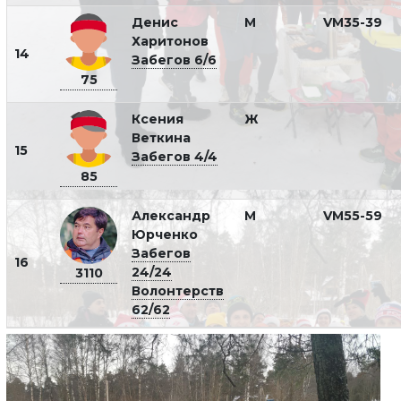
Денис
М
VM35-39
Харитонов
14
Забегов 6/6
75
Ксения
Ж
Веткина
15
Забегов 4/4
85
Александр
М
VM55-59
Юрченко
Забегов
16
24/24
3110
Волонтерств
62/62