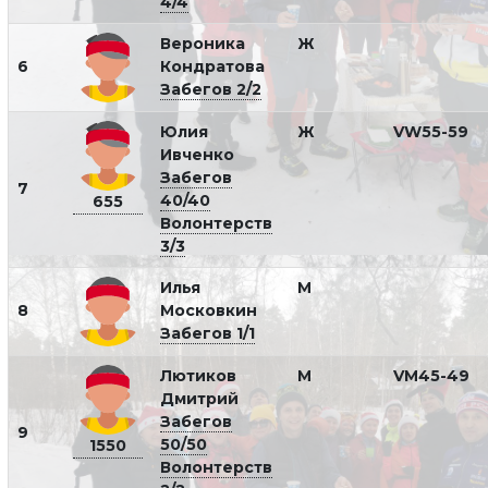
4/4
Вероника
Ж
6
Кондратова
Забегов 2/2
Юлия
Ж
VW55-59
Ивченко
Забегов
7
40/40
655
Волонтерств
3/3
Илья
М
8
Московкин
Забегов 1/1
Лютиков
М
VM45-49
Дмитрий
Забегов
9
50/50
1550
Волонтерств