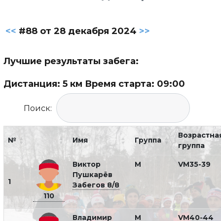
<<
#88 от 28 декабря 2024
>>
Лучшие результаты забега:
Дистанция: 5 км Время старта: 09:00
Поиск:
Возрастна
№
Имя
Группа
группа
Виктор
М
VM35-39
Пушкарёв
1
Забегов 8/8
110
Владимир
М
VM40-44