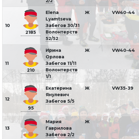
2/2
Elena
Ж
VW40-44
Lyamtseva
10
Забегов 30/31
Волонтерств
2185
52/52
Ирина
Ж
VW40-44
Орлова
11
Забегов 11/11
Волонтерств
210
1/1
Екатерина
Ж
VW35-39
Янулевич
12
Забегов 5/5
95
Мария
Ж
13
Гаврилова
Забегов 2/2