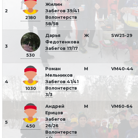
Жилин
2
Забегов 39/41
Волонтерств
2180
58/58
Дарья
Ж
SW25-29
Федотенкова
3
Забегов 17/17
530
Роман
М
VM40-44
Мельников
4
Забегов 41/41
Волонтерств
1030
3/3
Андрей
М
VM60-64
Ерицов
Забегов
5
26/26
450
Волонтерств