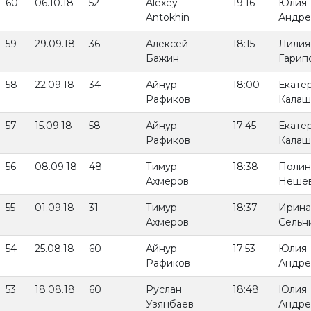
60
06.10.18
52
Alexey
19:16
Юлия
Antokhin
Андре
59
29.09.18
36
Алексей
18:15
Лилия
Бажин
Гарип
58
22.09.18
34
Айнур
18:00
Екате
Рафиков
Калаш
57
15.09.18
58
Айнур
17:45
Екате
Рафиков
Калаш
56
08.09.18
48
Тимур
18:38
Полин
Ахмеров
Неше
55
01.09.18
31
Тимур
18:37
Ирина
Ахмеров
Сельн
54
25.08.18
60
Айнур
17:53
Юлия
Рафиков
Андре
53
18.08.18
60
Руслан
18:48
Юлия
Узянбаев
Андре