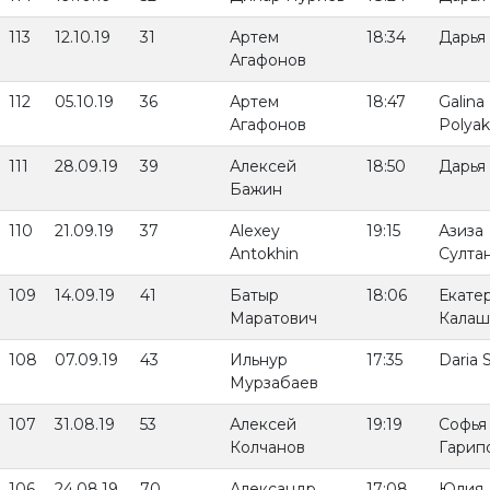
113
12.10.19
31
Артем
18:34
Дарья
Агафонов
112
05.10.19
36
Артем
18:47
Galina
Агафонов
Polya
111
28.09.19
39
Алексей
18:50
Дарья
Бажин
110
21.09.19
37
Alexey
19:15
Азиза
Antokhin
Султа
109
14.09.19
41
Батыр
18:06
Екате
Маратович
Калаш
108
07.09.19
43
Ильнур
17:35
Daria 
Мурзабаев
107
31.08.19
53
Алексей
19:19
Софья
Колчанов
Гарип
106
24.08.19
70
Александр
17:08
Юлия