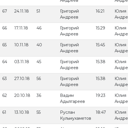
Андреев
Андре
67
24.11.18
51
Григорий
16:21
Юлия
Андреев
Андре
66
17.11.18
46
Григорий
15:29
Юлия
Андреев
Андре
65
10.11.18
40
Григорий
15:45
Юлия
Андреев
Андре
64
03.11.18
45
Григорий
15:38
Юлия
Андреев
Андре
63
27.10.18
56
Григорий
15:38
Юлия
Андреев
Андре
62
20.10.18
36
Вадим
19:23
Юлия
Адылгареев
Андре
61
13.10.18
55
Руслан
18:47
Юлия
Кульмухаметов
Андре