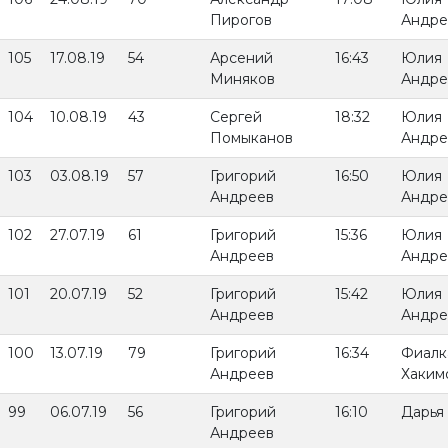
Пирогов
Андре
105
17.08.19
54
Арсений
16:43
Юлия
Миняков
Андре
104
10.08.19
43
Сергей
18:32
Юлия
Помыканов
Андре
103
03.08.19
57
Григорий
16:50
Юлия
Андреев
Андре
102
27.07.19
61
Григорий
15:36
Юлия
Андреев
Андре
101
20.07.19
52
Григорий
15:42
Юлия
Андреев
Андре
100
13.07.19
79
Григорий
16:34
Фиалк
Андреев
Хаким
99
06.07.19
56
Григорий
16:10
Дарья
Андреев