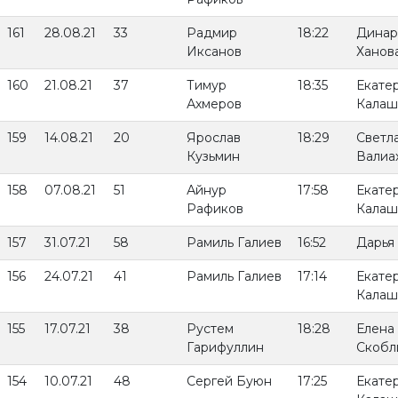
161
28.08.21
33
Радмир
18:22
Динар
Иксанов
Ханов
160
21.08.21
37
Тимур
18:35
Екате
Ахмеров
Калаш
159
14.08.21
20
Ярослав
18:29
Светл
Кузьмин
Валиа
158
07.08.21
51
Айнур
17:58
Екате
Рафиков
Калаш
157
31.07.21
58
Рамиль Галиев
16:52
Дарья
156
24.07.21
41
Рамиль Галиев
17:14
Екате
Калаш
155
17.07.21
38
Рустем
18:28
Елена
Гарифуллин
Скобл
154
10.07.21
48
Сергей Буюн
17:25
Екате