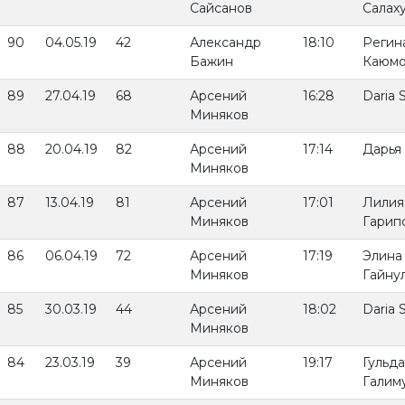
Сайсанов
Салах
90
04.05.19
42
Александр
18:10
Регин
Бажин
Каюмо
89
27.04.19
68
Арсений
16:28
Daria 
Миняков
88
20.04.19
82
Арсений
17:14
Дарья
Миняков
87
13.04.19
81
Арсений
17:01
Лилия
Миняков
Гарип
86
06.04.19
72
Арсений
17:19
Элина
Миняков
Гайну
85
30.03.19
44
Арсений
18:02
Daria 
Миняков
84
23.03.19
39
Арсений
19:17
Гульд
Миняков
Галим