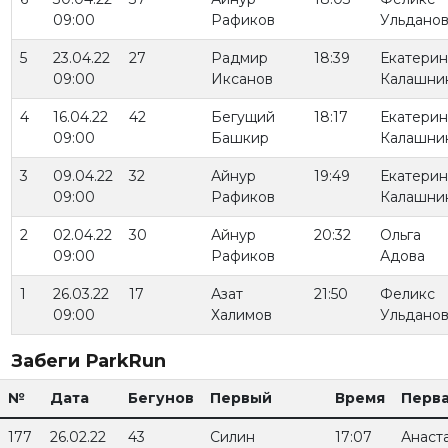
09:00
Рафиков
Ульдано
5
23.04.22
27
Радмир
18:39
Екатерин
09:00
Иксанов
Калашни
4
16.04.22
42
Бегущий
18:17
Екатерин
09:00
Башкир
Калашни
3
09.04.22
32
Айнур
19:49
Екатерин
09:00
Рафиков
Калашни
2
02.04.22
30
Айнур
20:32
Ольга
09:00
Рафиков
Адова
1
26.03.22
17
Азат
21:50
Феликс
09:00
Халимов
Ульдано
Забеги РarkRun
№
Дата
Бегунов
Первый
Время
Перв
177
26.02.22
43
Силин
17:07
Анаст