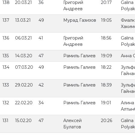
138
20.03.21
36
Григорий
20:17
Galina
Андреев
Polya
137
13.03.21
49
Мурад Газизов
19:05
Фиалк
Хаким
136
06.03.21
41
Григорий
18:56
Galina
Андреев
Polya
135
14.03.20
47
Рамиль Галиев
19:09
Анна 
134
07.03.20
49
Рамиль Галиев
18:22
Зульф
Гайна
133
29.02.20
42
Рамиль Галиев
18:39
Зульф
Гайна
132
22.02.20
34
Рамиль Галиев
19:01
Алина
Алтын
131
15.02.20
47
Алексей
20:26
Galina
Булатов
Polya