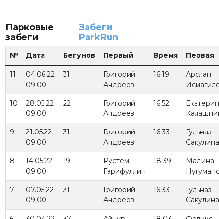
Парковые
Забеги
забеги
ParkRun
№
Дата
Бегунов
Первый
Время
Первая
11
04.06.22
31
Григорий
16:19
Арслан
09:00
Андреев
Исмагил
10
28.05.22
22
Григорий
16:52
Екатерин
09:00
Андреев
Калашни
9
21.05.22
31
Григорий
16:33
Гульназ
09:00
Андреев
Сакулина
8
14.05.22
19
Рустем
18:39
Мадина
09:00
Гарифуллин
Нугуман
7
07.05.22
31
Григорий
16:33
Гульназ
09:00
Андреев
Сакулина
6
30.04.22
37
Айнур
18:03
Феликс