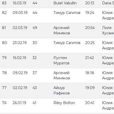
83
16.03.19
44
Bulat Valiullin
20:13
Daria 
82
09.03.19
44
Тимур Сагитов
19:24
Юлия
Андре
81
02.03.19
49
Арсений
20:54
Лиля
Миняков
Хусаи
80
23.02.19
30
Тимур Сагитов
20:25
Юлия
Андре
79
16.02.19
32
Рустем
21:42
Юлия
Муратов
Андре
78
09.02.19
37
Арсений
18:18
Юлия
Миняков
Андре
77
02.02.19
43
Айнур
19:09
Юлия
Рафиков
Андре
76
26.01.19
41
Riley Bolton
20:41
Юлия
Андре