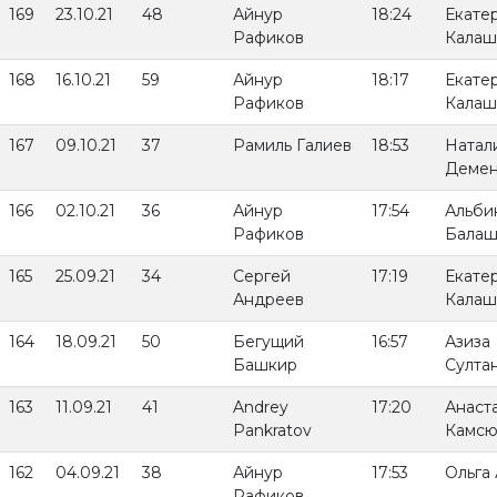
169
23.10.21
48
Айнур
18:24
Екате
Рафиков
Калаш
168
16.10.21
59
Айнур
18:17
Екате
Рафиков
Калаш
167
09.10.21
37
Рамиль Галиев
18:53
Натал
Демен
166
02.10.21
36
Айнур
17:54
Альби
Рафиков
Балаш
165
25.09.21
34
Сергей
17:19
Екате
Андреев
Калаш
164
18.09.21
50
Бегущий
16:57
Азиза
Башкир
Султа
163
11.09.21
41
Andrey
17:20
Анаст
Pankratov
Камсю
162
04.09.21
38
Айнур
17:53
Ольга
Рафиков