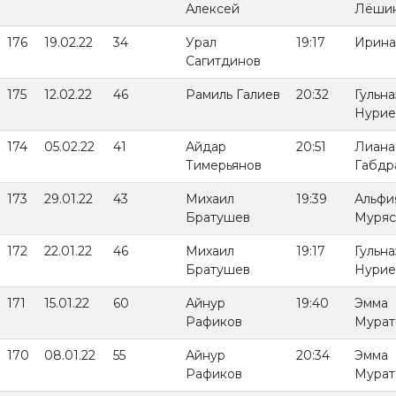
Алексей
Лёши
176
19.02.22
34
Урал
19:17
Ирина
Сагитдинов
175
12.02.22
46
Рамиль Галиев
20:32
Гульна
Нурие
174
05.02.22
41
Айдар
20:51
Лиана
Тимерьянов
Габдр
173
29.01.22
43
Михаил
19:39
Альфи
Братушев
Муряс
172
22.01.22
46
Михаил
19:17
Гульна
Братушев
Нурие
171
15.01.22
60
Айнур
19:40
Эмма
Рафиков
Мурат
170
08.01.22
55
Айнур
20:34
Эмма
Рафиков
Мурат