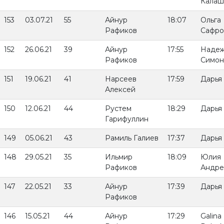
Калаш
153
03.07.21
55
Айнур
18:07
Ольга
Рафиков
Сафро
152
26.06.21
39
Айнур
17:55
Наде
Рафиков
Симон
151
19.06.21
41
Нарсеев
17:59
Дарья
Алексей
150
12.06.21
44
Рустем
18:29
Дарья
Гарифуллин
149
05.06.21
43
Рамиль Галиев
17:37
Дарья
148
29.05.21
35
Ильмир
18:09
Юлия
Рафиков
Андре
147
22.05.21
33
Айнур
17:39
Дарья
Рафиков
146
15.05.21
44
Айнур
17:29
Galina