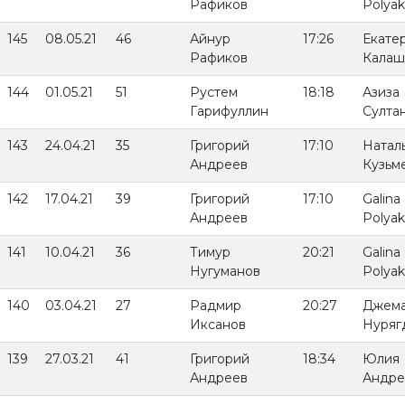
Рафиков
Polya
145
08.05.21
46
Айнур
17:26
Екате
Рафиков
Калаш
144
01.05.21
51
Рустем
18:18
Азиза
Гарифуллин
Султа
143
24.04.21
35
Григорий
17:10
Натал
Андреев
Кузьм
142
17.04.21
39
Григорий
17:10
Galina
Андреев
Polya
141
10.04.21
36
Тимур
20:21
Galina
Нугуманов
Polya
140
03.04.21
27
Радмир
20:27
Джем
Иксанов
Нуряг
139
27.03.21
41
Григорий
18:34
Юлия
Андреев
Андре