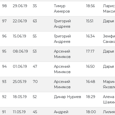
98
29.06.19
35
Тимур
18:56
Ларис
Ахмеров
Макси
97
22.06.19
63
Григорий
15:51
Дарья
Андреев
96
15.06.19
55
Григорий
16:34
Земфи
Андреев
Санак
95
08.06.19
53
Арсений
17:17
Дарья
Миняков
94
01.06.19
47
Арсений
16:50
Дарья
Миняков
93
25.05.19
70
Арсений
16:48
Мари
Миняков
Яковл
92
18.05.19
52
Динар Нуриев
18:29
Алена
Шаяхм
91
11.05.19
45
Андрей
18:00
Лилия