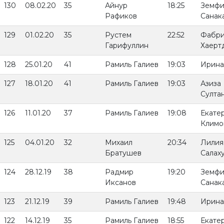
130
08.02.20
35
Айнур
18:25
Земфи
Рафиков
Санак
129
01.02.20
35
Рустем
22:52
Фабри
Гарифуллин
Хаерт
128
25.01.20
41
Рамиль Галиев
19:03
Ирина
127
18.01.20
41
Рамиль Галиев
19:03
Азиза
Султа
126
11.01.20
37
Рамиль Галиев
19:08
Екате
Климо
125
04.01.20
32
Михаил
20:34
Лилия
Братушев
Салах
124
28.12.19
38
Радмир
19:20
Земфи
Иксанов
Санак
123
21.12.19
39
Рамиль Галиев
19:48
Ирина
122
14.12.19
35
Рамиль Галиев
18:55
Екате