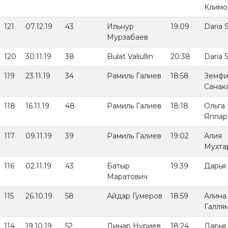
Климо
121
07.12.19
43
Ильнур
19:09
Daria 
Мурзабаев
120
30.11.19
38
Bulat Valiullin
20:38
Daria 
119
23.11.19
34
Рамиль Галиев
18:58
Земфи
Санак
118
16.11.19
48
Рамиль Галиев
18:18
Ольга
Яппар
117
09.11.19
39
Рамиль Галиев
19:02
Алия
Мухта
116
02.11.19
43
Батыр
19:39
Дарья
Маратович
115
26.10.19
58
Айдар Гумеров
18:59
Алина
Галля
114
19.10.19
52
Динар Нуриев
18:24
Дарья